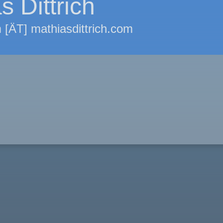
s Dittrich
 [ÄT] mathiasdittrich.com