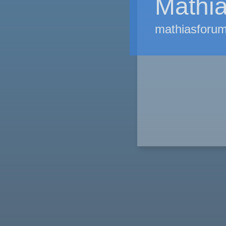
Mathia
mathiasforum